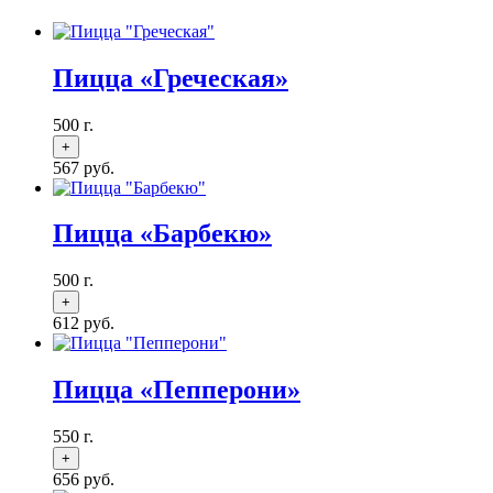
Пицца «Греческая»
500 г.
567
руб.
Пицца «Барбекю»
500 г.
612
руб.
Пицца «Пепперони»
550 г.
656
руб.