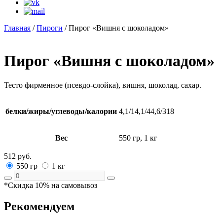
Главная
/
Пироги
/ Пирог «Вишня с шоколадом»
Пирог «Вишня с шоколадом»
Тесто фирменное (псевдо-слойка), вишня, шоколад, сахар.
белки/жиры/углеводы/калории
4,1/14,1/44,6/318
Вес
550 гр, 1 кг
512
руб.
550 гр
1 кг
*Скидка 10% на самовывоз
Рекомендуем